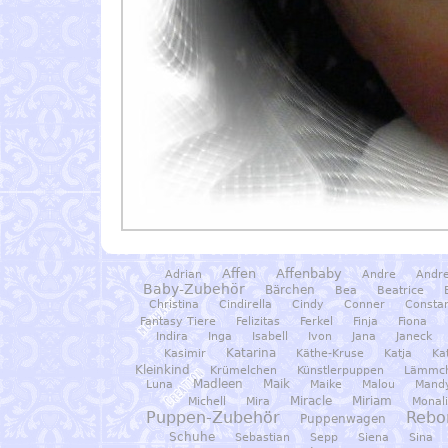
Affen
Affenbaby
Adrian
Andre
Andre
Baby-Zubehör
Bärchen
Bea
Beatrice
Christina
Cindirella
Cindy
Conner
Constan
Fantasy Tiere
Felizitas
Ferkel
Finja
Fiona
Indira
Inga
Isabell
Ivon
Jana
Janeck
Katarina
Kasimir
Käthe-Kruse
Katja
Ka
Kleinkind
Krümelchen
Künstlerpuppen
Lämmc
Madleen
Maik
Luna
Maike
Malou
Mand
Miracle
Miriam
Michell
Mira
Monal
Puppen-Zubehör
Rebo
Puppenwagen
Schuhe
Sebastian
Sepp
Siena
Sina