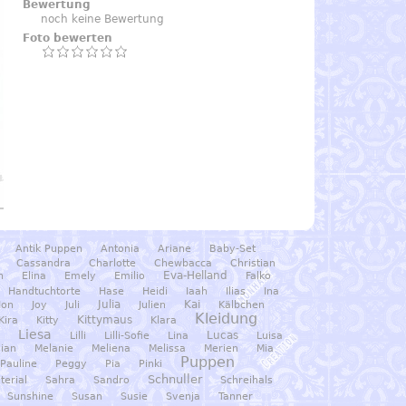
Bewertung
noch keine Bewertung
Foto bewerten
Antik Puppen
Antonia
Ariane
Baby-Set
Cassandra
Charlotte
Chewbacca
Christian
Eva-Helland
n
Elina
Emely
Emilio
Falko
Handtuchtorte
Hase
Heidi
Iaah
Ilias
Ina
Julia
Kai
Jon
Joy
Juli
Julien
Kälbchen
Kleidung
Kittymaus
Kira
Kitty
Klara
Liesa
Lucas
a
Lilli
Lilli-Sofie
Lina
Luisa
ian
Melanie
Meliena
Melissa
Merien
Mia
Puppen
Pauline
Peggy
Pia
Pinki
Schnuller
erial
Sahra
Sandro
Schreihals
Sunshine
Susan
Susie
Svenja
Tanner