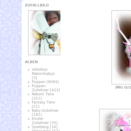
ZUFALLBILD
ALBEN
Vollslikon
Rebornbabys
[3]
Puppen
[9094]
Puppen-
IMG 02
Zubehoer
[423]
Reborn Tiere
[321]
Fantasy Tiere
[21]
Baby-Zubehoer
[181]
Kinder-
Zubehoer
[35]
Spielzeug
[16]