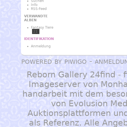
Suchen
Info
RSS-Feed
VERWANDTE
ALBEN
Fantasy Tiere
21
IDENTIFIKATION
Anmeldung
powered by
piwigo
-
anmeldu
Reborn Gallery 24find
- 
Imageserver von
Monha
handarbeit mit dem beso
von
Evolusion Med
Auktionsplattformen un
als Referenz. Alle Ang