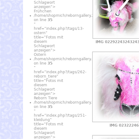
Schlagwort
anzeigen">
Frühchen
/home/shopmich/reborngallery.24find.de/_data/temp
on line
35
"
href="index.php?/tags/13-
ostern"
title="Fotos mit
diesem
IMG 0229224324324
Schlagwort
anzeigen">
Ostern
/home/shopmich/reborngallery.24find.de/_data/temp
on line
35
"
href="index.php?/tags/262-
reborn_tiere"
title="Fotos mit
diesem
Schlagwort
anzeigen">
Reborn Tiere
/home/shopmich/reborngallery.24find.de/_data/temp
on line
35
"
href="index.php?/tags/251-
kleidung"
title="Fotos mit
IMG 02322246
diesem
Schlagwort
anzeigen">