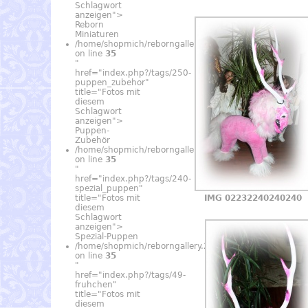
Schlagwort
anzeigen">
Reborn
Miniaturen
/home/shopmich/reborngallery.24find.de/_data/temp
on line
35
"
href="index.php?/tags/250-
puppen_zubehor"
title="Fotos mit
diesem
Schlagwort
anzeigen">
Puppen-
Zubehör
/home/shopmich/reborngallery.24find.de/_data/temp
on line
35
"
href="index.php?/tags/240-
spezial_puppen"
title="Fotos mit
IMG 02232240240240
diesem
Schlagwort
anzeigen">
Spezial-Puppen
/home/shopmich/reborngallery.24find.de/_data/temp
on line
35
"
href="index.php?/tags/49-
fruhchen"
title="Fotos mit
diesem