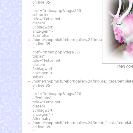
on line
35
"
href="index.php?/tags/255-
schnuller"
title="Fotos mit
diesem
Schlagwort
anzeigen">
Schnuller
/home/shopmich/reborngallery.24find.de/_data/temp
on line
35
"
href="index.php?/tags/37-
tobias"
title="Fotos mit
diesem
IMG 02
Schlagwort
anzeigen">
Tobias
/home/shopmich/reborngallery.24find.de/_data/temp
on line
35
"
href="index.php?/tags/220-
affenbaby"
title="Fotos mit
diesem
Schlagwort
anzeigen">
Affenbaby
/home/shopmich/reborngallery.24find.de/_data/temp
on line
35
"