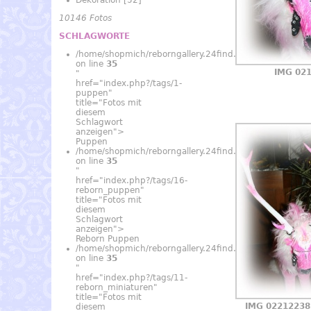
Dekoration
[52]
10146 Fotos
SCHLAGWORTE
/home/shopmich/reborngallery.24find.de/_data/temp
on line
35
IMG 02
"
href="index.php?/tags/1-
puppen"
title="Fotos mit
diesem
Schlagwort
anzeigen">
Puppen
/home/shopmich/reborngallery.24find.de/_data/temp
on line
35
"
href="index.php?/tags/16-
reborn_puppen"
title="Fotos mit
diesem
Schlagwort
anzeigen">
Reborn Puppen
/home/shopmich/reborngallery.24find.de/_data/temp
on line
35
"
href="index.php?/tags/11-
reborn_miniaturen"
title="Fotos mit
IMG 02212238
diesem