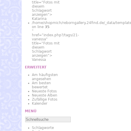
title="Fotos mit
diesem
Schlagwort
anzeigen">
Katarina
/home/shopmich/reborngallery.24find.de/_data/temp
on line
35
"
href="index.php?/tags/21-
vanessa"
title="Fotos mit
diesem
Schlagwort
anzeigen">
Vanessa
ERWEITERT
Am häufigsten
angesehen
Am besten
bewertet
Neueste Fotos
Neueste Alben
Zufällige Fotos
Kalender
MENÜ
Schlagworte