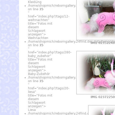
Kleidung
/home/shopmich/reborngallery.24find.de/_data/temp
on line
35
"
href="index.php?/tags/12-
weihnachten"
title="Fotos mit
diesem
Schlagwort
anzeigen">
Weihnachten
/home/shopmich/reborngallery.24find.de/_data/temp
IMG 02352248
on line
35
"
href="index.php?/tags/280-
baby_zubehor"
title="Fotos mit
diesem
Schlagwort
anzeigen">
Baby-Zubehör
/home/shopmich/reborngallery.24find.de/_data/temp
on line
35
"
href="index.php?/tags/20-
liesa"
title="Fotos mit
IMG 02372250
diesem
Schlagwort
anzeigen">
Liesa
/home/shopmich/reborngallery.24find.de/_data/temp